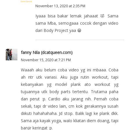
November 13, 2020 at 2:35 PM
Iyaaa bisa bakar lemak jahaaat 🤣 Sama
sama Mba, semogaaa cocok dengan video
dari Body Project yaa 😁
fanny Nila (dcatqueen.com)
November 15, 2020 at 7:21 PM
Waaah aku belum coba video yg ini mbaaa. Coba
ah ntr utk variasi. Aku juga rutin workout, tapi
kebanyakan yg model plank ato workout yg
tujuannya utk body parts tertentu. Trutama paha
dan perut :p. Cardio aku jarang nih. Pernah coba
sekali, tapi dr video lain, cm kok gerakannya susah
diikuti hahahahaha. Jd stop. Balik lagi ke plank dkk.
Sama aja kayak yoga, walo kliatan diem doang, tapi
banjir keringat :p.