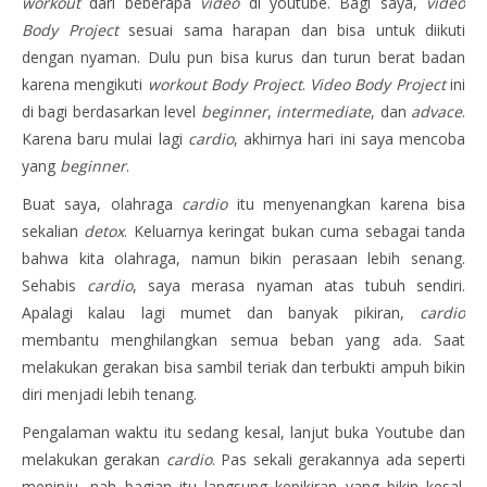
workout
dari beberapa
video
di youtube. Bagi saya,
video
Body Project
sesuai sama harapan dan bisa untuk diikuti
dengan nyaman. Dulu pun bisa kurus dan turun berat badan
karena mengikuti
workout Body Project
.
Video Body Project
ini
di bagi berdasarkan level
beginner
,
intermediate
, dan
advace
.
Karena baru mulai lagi
cardio
, akhirnya hari ini saya mencoba
yang
beginner
.
Buat saya, olahraga
cardio
itu menyenangkan karena bisa
sekalian
detox
. Keluarnya keringat bukan cuma sebagai tanda
bahwa kita olahraga, namun bikin perasaan lebih senang.
Sehabis
cardio
, saya merasa nyaman atas tubuh sendiri.
Apalagi kalau lagi mumet dan banyak pikiran,
cardio
membantu menghilangkan semua beban yang ada. Saat
melakukan gerakan bisa sambil teriak dan terbukti ampuh bikin
diri menjadi lebih tenang.
Pengalaman waktu itu sedang kesal, lanjut buka Youtube dan
melakukan gerakan
cardio
. Pas sekali gerakannya ada seperti
meninju, nah bagian itu langsung kepikiran yang bikin kesal.