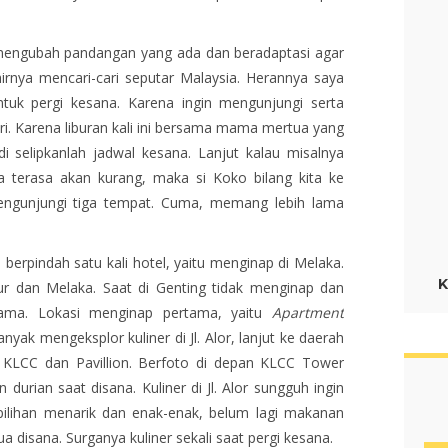
mengubah pandangan yang ada dan beradaptasi agar
irnya mencari-cari seputar Malaysia. Herannya saya
tuk pergi kesana. Karena ingin mengunjungi serta
. Karena liburan kali ini bersama mama mertua yang
i selipkanlah jadwal kesana. Lanjut kalau misalnya
 terasa akan kurang, maka si Koko bilang kita ke
i mengunjungi tiga tempat. Cuma, memang lebih lama
berpindah satu kali hotel, yaitu menginap di Melaka.
K
r dan Melaka. Saat di Genting tidak menginap dan
 sama. Lokasi menginap pertama, yaitu
Apartment
anyak mengeksplor kuliner di Jl. Alor, lanjut ke daerah
a KLCC dan Pavillion. Berfoto di depan KLCC Tower
durian saat disana. Kuliner di Jl. Alor sungguh ingin
lihan menarik dan enak-enak, belum lagi makanan
disana. Surganya kuliner sekali saat pergi kesana.