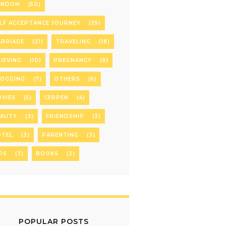
ANDOM
(50)
LF ACCEPTANCE JOURNEY
(35)
RRIAGE
(21)
TRAVELING
(18)
IEVING
(10)
PREGNANCY
(9)
LOGGING
(7)
OTHERS
(6)
VIES
(5)
CERPEN
(4)
EAUTY
(3)
FRIENDSHIP
(3)
OTEL
(3)
PARENTING
(3)
PS
(3)
BOOKS
(2)
POPULAR POSTS