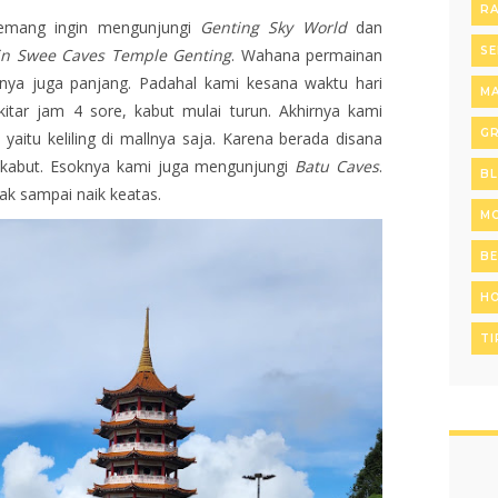
R
memang ingin mengunjungi
Genting Sky World
dan
SE
in Swee Caves Temple Genting
. Wahana permainan
nya juga panjang. Padahal kami kesana waktu hari
MA
kitar jam 4 sore, kabut mulai turun. Akhirnya kami
GR
itu keliling di mallnya saja. Karena berada disana
p kabut. Esoknya kami juga mengunjungi
Batu Caves
.
B
dak sampai naik keatas.
MO
B
H
TI