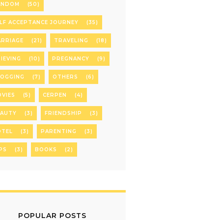
ANDOM
(50)
LF ACCEPTANCE JOURNEY
(35)
RRIAGE
(21)
TRAVELING
(18)
IEVING
(10)
PREGNANCY
(9)
LOGGING
(7)
OTHERS
(6)
VIES
(5)
CERPEN
(4)
EAUTY
(3)
FRIENDSHIP
(3)
OTEL
(3)
PARENTING
(3)
PS
(3)
BOOKS
(2)
POPULAR POSTS