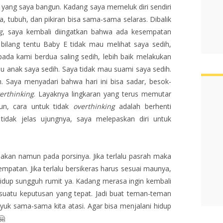
n yang saya bangun. Kadang saya memeluk diri sendiri
, tubuh, dan pikiran bisa sama-sama selaras. Dibalik
g
, saya kembali diingatkan bahwa ada kesempatan
 bilang tentu Baby E tidak mau melihat saya sedih,
ipada kami berdua saling sedih, lebih baik melakukan
 anak saya sedih. Saya tidak mau suami saya sedih.
ih. Saya menyadari bahwa hari ini bisa sadar, besok-
erthinking
. Layaknya lingkaran yang terus memutar
un, cara untuk tidak
overthinking
adalah berhenti
ir tidak jelas ujungnya, saya melepaskan diri untuk
sakan namun pada porsinya. Jika terlalu pasrah maka
mpatan. Jika terlalu bersikeras harus sesuai maunya,
 Hidup sungguh rumit ya. Kadang merasa ingin kembali
suatu keputusan yang tepat. Jadi buat teman-teman
 yuk sama-sama kita atasi. Agar bisa menjalani hidup
🤗