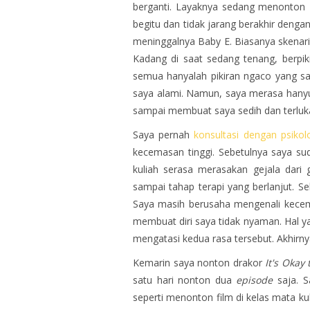
berganti. Layaknya sedang menonton
begitu dan tidak jarang berakhir dengan 
meninggalnya Baby E. Biasanya skenari
Kadang di saat sedang tenang, berpikir
semua hanyalah pikiran ngaco yang s
saya alami. Namun, saya merasa hanyu
sampai membuat saya sedih dan terluk
Saya pernah
konsultasi dengan psikol
kecemasan tinggi. Sebetulnya saya suda
kuliah serasa merasakan gejala dari
sampai tahap terapi yang berlanjut. S
Saya masih berusaha mengenali kece
membuat diri saya tidak nyaman. Hal ya
mengatasi kedua rasa tersebut. Akhirnya
Kemarin saya nonton drakor
It's Okay
satu hari nonton dua
episode
saja. 
seperti menonton film di kelas mata k