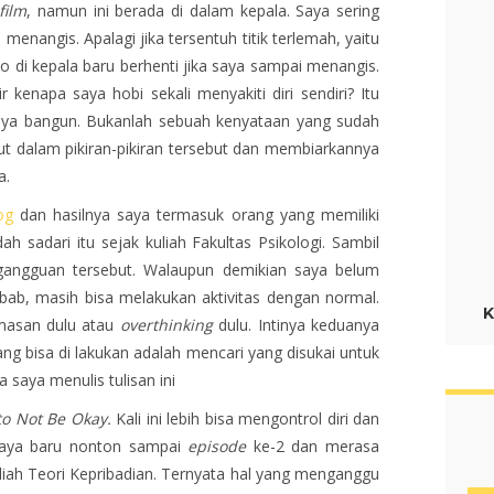
film
, namun ini berada di dalam kepala. Saya sering
menangis. Apalagi jika tersentuh titik terlemah, yaitu
o di kepala baru berhenti jika saya sampai menangis.
 kenapa saya hobi sekali menyakiti diri sendiri? Itu
aya bangun. Bukanlah sebuah kenyataan yang sudah
t dalam pikiran-pikiran tersebut dan membiarkannya
a.
og
dan hasilnya saya termasuk orang yang memiliki
h sadari itu sejak kuliah Fakultas Psikologi. Sambil
 gangguan tersebut. Walaupun demikian saya belum
ebab, masih bisa melakukan aktivitas dengan normal.
K
masan dulu atau
overthinking
dulu. Intinya keduanya
ng bisa di lakukan adalah mencari yang disukai untuk
 saya menulis tulisan ini
 to Not Be Okay.
Kali ini lebih bisa mengontrol diri dan
Saya baru nonton sampai
episode
ke-2 dan merasa
uliah Teori Kepribadian. Ternyata hal yang menganggu