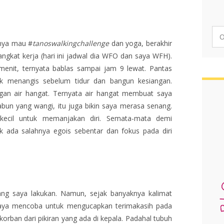
tnya mau #
tanoswalkingchallenge
dan yoga, berakhir
angkat kerja (hari ini jadwal dia WFO dan saya WFH).
menit, ternyata bablas sampai jam 9 lewat. Pantas
fek menangis sebelum tidur dan bangun kesiangan.
gan air hangat. Ternyata air hangat membuat saya
sabun yang wangi, itu juga bikin saya merasa senang.
 kecil untuk memanjakan diri. Semata-mata demi
ak ada salahnya egois sebentar dan fokus pada diri
rang saya lakukan. Namun, sejak banyaknya kalimat
 saya mencoba untuk mengucapkan terimakasih pada
orban dari pikiran yang ada di kepala. Padahal tubuh