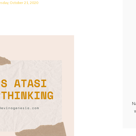
day, October 21, 2020
N
w