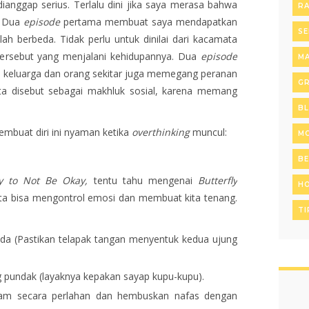
anggap serius. Terlalu dini jika saya merasa bahwa
R
. Dua
episode
pertama membuat saya mendapatkan
SE
h berbeda. Tidak perlu untuk dinilai dari kacamata
tersebut yang menjalani kehidupannya. Dua
episode
MA
 keluarga dan orang sekitar juga memegang peranan
GR
ta disebut sebagai makhluk sosial, karena memang
B
buat diri ini nyaman ketika
overthinking
muncul:
MO
B
ay to Not Be Okay,
tentu tahu mengenai
Butterfly
H
ta bisa mengontrol emosi dan membuat kita tenang.
TI
ada (Pastikan telapak tangan menyentuk kedua ujung
g pundak (layaknya kepakan sayap kupu-kupu).
lam secara perlahan dan hembuskan nafas dengan