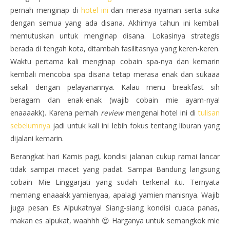
pernah menginap di
hotel ini
dan merasa nyaman serta suka
dengan semua yang ada disana. Akhirnya tahun ini kembali
memutuskan untuk menginap disana. Lokasinya strategis
berada di tengah kota, ditambah fasilitasnya yang keren-keren.
Waktu pertama kali menginap cobain spa-nya dan kemarin
kembali mencoba spa disana tetap merasa enak dan sukaaa
sekali dengan pelayanannya. Kalau menu breakfast sih
beragam dan enak-enak (wajib cobain mie ayam-nya!
enaaaakk). Karena pernah
review
mengenai hotel ini di
tulisan
sebelumnya
jadi untuk kali ini lebih fokus tentang liburan yang
dijalani kemarin.
Berangkat hari Kamis pagi, kondisi jalanan cukup ramai lancar
tidak sampai macet yang padat. Sampai Bandung langsung
cobain Mie Linggarjati yang sudah terkenal itu. Ternyata
memang enaaakk yamienyaa, apalagi yamien manisnya. Wajib
juga pesan Es Alpukatnya! Siang-siang kondisi cuaca panas,
makan es alpukat, waahhh 😍 Harganya untuk semangkok mie