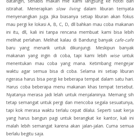
datangin, sehabis makan mie kami langsung ke hotel dan
istirahat. Menerapkan
slow living
dalam liburan ternyata
menyenangkan juga. Jika biasanya setiap liburan akan fokus
mau pergi ke lokasi A, B, C, D, dll bahkan mau coba makanan
ini itu, dll, kali ini tanpa rencana membuat kami bisa lebih
melihat perlahan. Melihat kalau di Bandung banyak
cafe-cafe
baru yang menarik untuk dikunjungi. Meskipun banyak
makanan yang ingin di coba, tapi kami lebih
wise
untuk
menentukan mau coba yang mana. Ketimbang mengejar
waktu agar semua bisa di coba. Selama ini setiap liburan
ngerasa harus bisa pergi ke beberapa tempat dalam satu hari.
Harus coba beberapa menu makanan khas tempat tersebut.
Nyatanya merasa jadi lelah untuk menjalaninya. Memang sih
tetap semangat untuk pergi dan mencoba segala sesuatunya,
tapi kok merasa waktu terlalu cepat dilalui. Seperti saat kerja
yang harus bangun pagi untuk berangkat ke kantor, kali ini
malah lebih semangat karena akan jalan-jalan. Cuma semua
berlalu begitu saja.